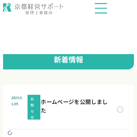
内
容
を
ス
キ
ッ
プ
新着情報
2025.0
お
ホームページを公開しまし
1.09
知
た
ら
せ